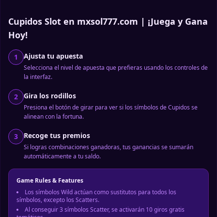
Cupidos Slot en mxsol777.com | ¡Juega y Gana
Hoy!
Ajusta tu apuesta
1
Selecciona el nivel de apuesta que prefieras usando los controles de
la interfaz.
Gira los rodillos
2
Presiona el botón de girar para ver si los símbolos de Cupidos se
alinean con la fortuna.
Recoge tus premios
3
Si logras combinaciones ganadoras, tus ganancias se sumarán
automáticamente a tu saldo.
Game Rules & Features
Los símbolos Wild actúan como sustitutos para todos los
símbolos, excepto los Scatters.
Al conseguir 3 símbolos Scatter, se activarán 10 giros gratis