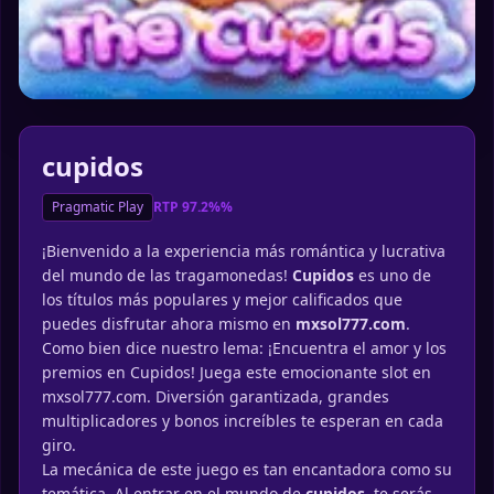
▶
cupidos
Pragmatic Play
RTP 97.2%%
¡Bienvenido a la experiencia más romántica y lucrativa
del mundo de las tragamonedas!
Cupidos
es uno de
los títulos más populares y mejor calificados que
puedes disfrutar ahora mismo en
mxsol777.com
.
Como bien dice nuestro lema: ¡Encuentra el amor y los
premios en Cupidos! Juega este emocionante slot en
mxsol777.com. Diversión garantizada, grandes
multiplicadores y bonos increíbles te esperan en cada
giro.
La mecánica de este juego es tan encantadora como su
temática. Al entrar en el mundo de
cupidos
, te serás