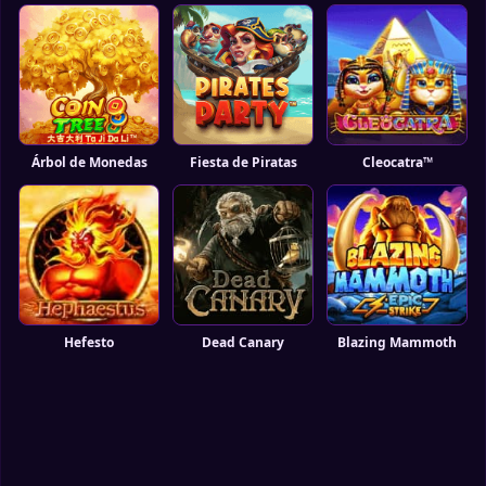
Árbol de Monedas
Fiesta de Piratas
Cleocatra™
Hefesto
Dead Canary
Blazing Mammoth