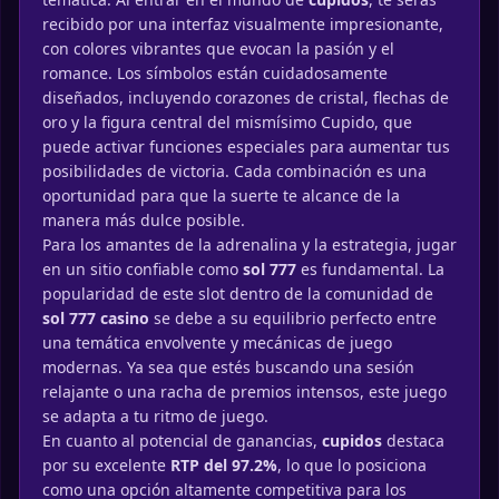
recibido por una interfaz visualmente impresionante,
con colores vibrantes que evocan la pasión y el
romance. Los símbolos están cuidadosamente
diseñados, incluyendo corazones de cristal, flechas de
oro y la figura central del mismísimo Cupido, que
puede activar funciones especiales para aumentar tus
posibilidades de victoria. Cada combinación es una
oportunidad para que la suerte te alcance de la
manera más dulce posible.
Para los amantes de la adrenalina y la estrategia, jugar
en un sitio confiable como
sol 777
es fundamental. La
popularidad de este slot dentro de la comunidad de
sol 777 casino
se debe a su equilibrio perfecto entre
una temática envolvente y mecánicas de juego
modernas. Ya sea que estés buscando una sesión
relajante o una racha de premios intensos, este juego
se adapta a tu ritmo de juego.
En cuanto al potencial de ganancias,
cupidos
destaca
por su excelente
RTP del 97.2%
, lo que lo posiciona
como una opción altamente competitiva para los