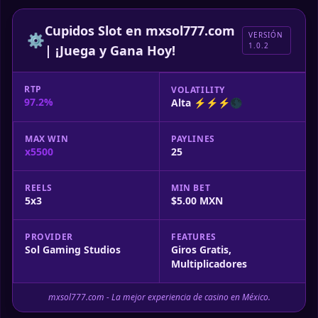
Cupidos Slot en mxsol777.com
VERSIÓN
⚙️
1.0.2
| ¡Juega y Gana Hoy!
RTP
VOLATILITY
97.2%
Alta ⚡⚡⚡🌑
MAX WIN
PAYLINES
x5500
25
REELS
MIN BET
5x3
$5.00 MXN
PROVIDER
FEATURES
Sol Gaming Studios
Giros Gratis,
Multiplicadores
mxsol777.com - La mejor experiencia de casino en México.