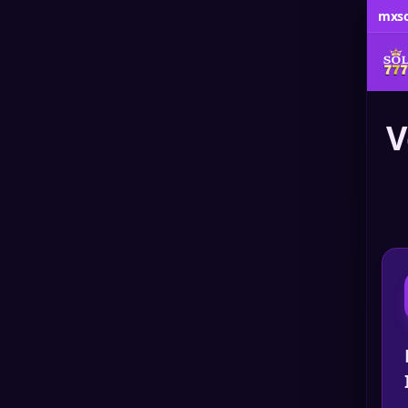
mxso
V