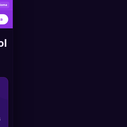
dioma
ra
ol
0% Seguras icon
s Exclusivos icon
s