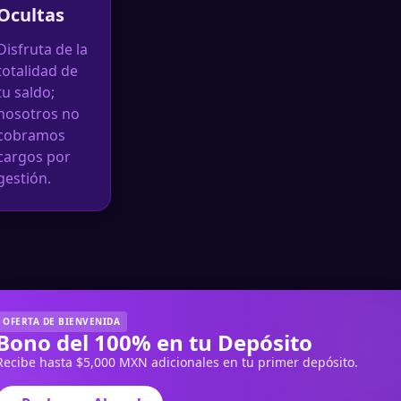
Ocultas
Disfruta de la
totalidad de
tu saldo;
nosotros no
cobramos
cargos por
gestión.
OFERTA DE BIENVENIDA
Bono del 100% en tu Depósito
Recibe hasta $5,000 MXN adicionales en tu primer depósito.