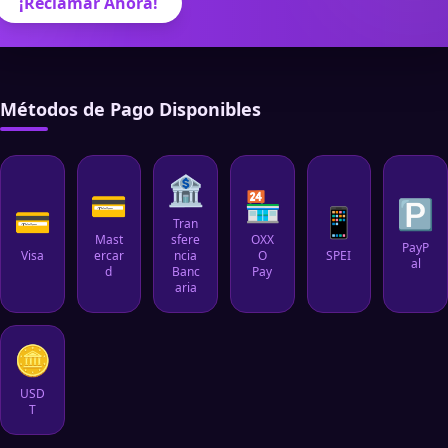
¡Reclamar Ahora!
Métodos de Pago Disponibles
🏦
💳
🏪
🅿️
💳
📱
Tran
Mast
sfere
OXX
PayP
Visa
ercar
ncia
O
SPEI
al
d
Banc
Pay
aria
🪙
USD
T