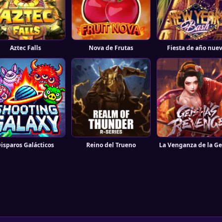
Aztec Falls
Nova de Frutas
Fiesta de año nue
isparos Galácticos
Reino del Trueno
La Venganza de la Ge