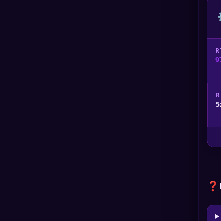
R
9
R
5
❓