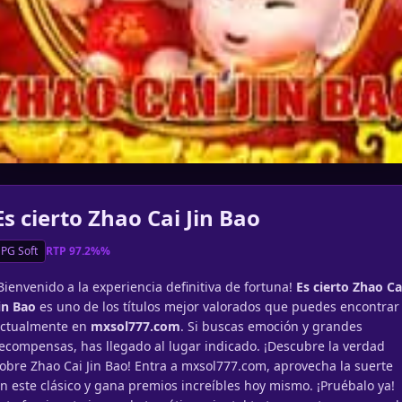
▶
Es cierto Zhao Cai Jin Bao
PG Soft
RTP 97.2%%
Bienvenido a la experiencia definitiva de fortuna!
Es cierto Zhao Ca
in Bao
es uno de los títulos mejor valorados que puedes encontrar
ctualmente en
mxsol777.com
. Si buscas emoción y grandes
ecompensas, has llegado al lugar indicado. ¡Descubre la verdad
obre Zhao Cai Jin Bao! Entra a mxsol777.com, aprovecha la suerte
n este clásico y gana premios increíbles hoy mismo. ¡Pruébalo ya!