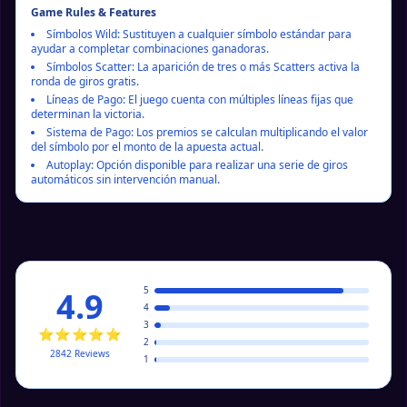
Game Rules & Features
Símbolos Wild: Sustituyen a cualquier símbolo estándar para
ayudar a completar combinaciones ganadoras.
Símbolos Scatter: La aparición de tres o más Scatters activa la
ronda de giros gratis.
Líneas de Pago: El juego cuenta con múltiples líneas fijas que
determinan la victoria.
Sistema de Pago: Los premios se calculan multiplicando el valor
del símbolo por el monto de la apuesta actual.
Autoplay: Opción disponible para realizar una serie de giros
automáticos sin intervención manual.
5
4.9
4
3
⭐⭐⭐⭐⭐
2
2842 Reviews
1