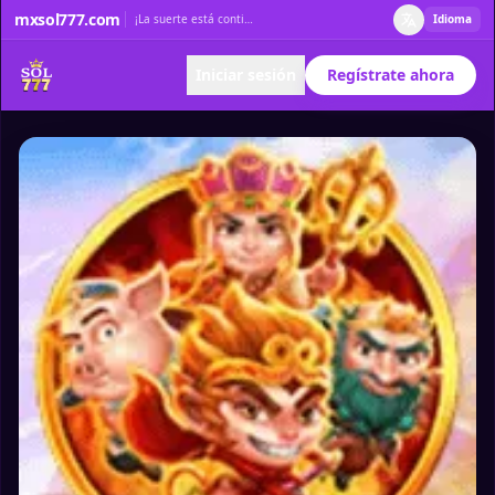
mxsol777.com
¡La suerte está contigo!
Idioma
Iniciar sesión
Regístrate ahora