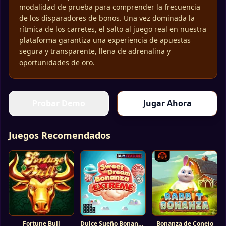
modalidad de prueba para comprender la frecuencia
de los disparadores de bonos. Una vez dominada la
rítmica de los carretes, el salto al juego real en nuestra
plataforma garantiza una experiencia de apuestas
segura y transparente, llena de adrenalina y
oportunidades de oro.
Probar Demo
Jugar Ahora
Juegos Recomendados
Fortune Bull
Dulce Sueño Bonanza Extrema
Bonanza de Conejo