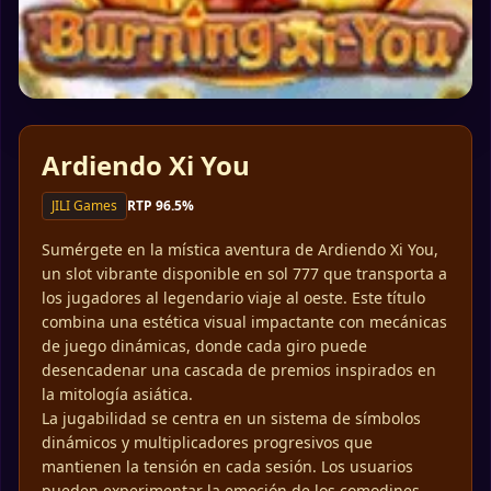
▶
Ardiendo Xi You
JILI Games
RTP 96.5%
Sumérgete en la mística aventura de Ardiendo Xi You,
un slot vibrante disponible en sol 777 que transporta a
los jugadores al legendario viaje al oeste. Este título
combina una estética visual impactante con mecánicas
de juego dinámicas, donde cada giro puede
desencadenar una cascada de premios inspirados en
la mitología asiática.
La jugabilidad se centra en un sistema de símbolos
dinámicos y multiplicadores progresivos que
mantienen la tensión en cada sesión. Los usuarios
pueden experimentar la emoción de los comodines