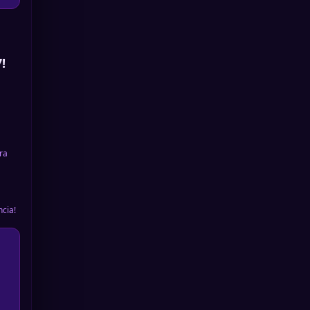
!
ra
ncia!