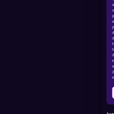
a
o
p
a
p
d
d
N
t
e
a
¡
e