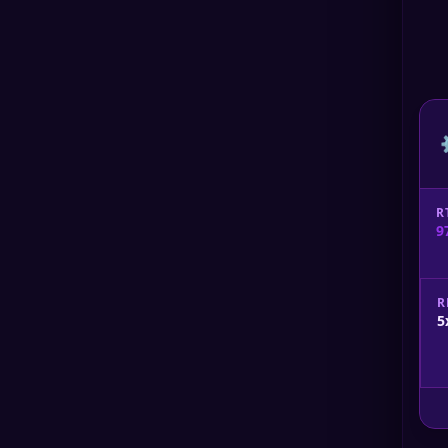
R
9
R
5