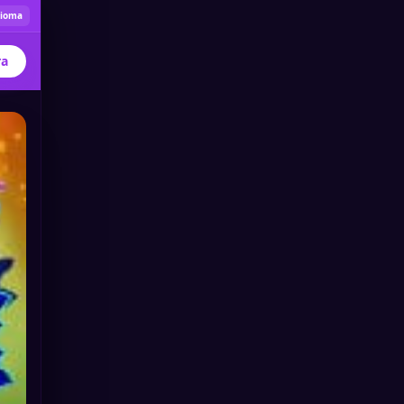
dioma
ra