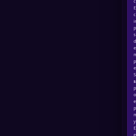
c
E
c
i
p
s
d
e
m
p
e
S
s
p
o
e
p
m
y
E
e