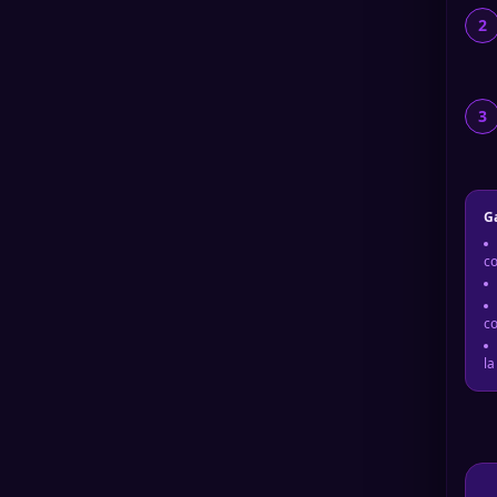
2
3
G
co
co
la