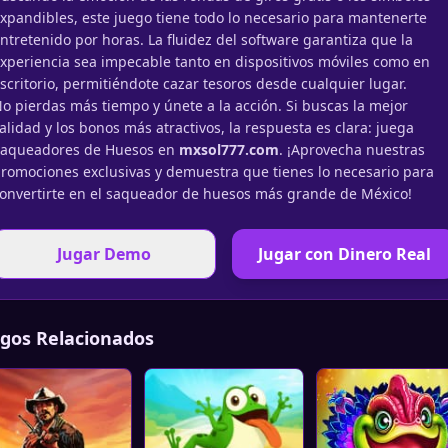
xpandibles, este juego tiene todo lo necesario para mantenerte
ntretenido por horas. La fluidez del software garantiza que la
xperiencia sea impecable tanto en dispositivos móviles como en
scritorio, permitiéndote cazar tesoros desde cualquier lugar.
o pierdas más tiempo y únete a la acción. Si buscas la mejor
alidad y los bonos más atractivos, la respuesta es clara: juega
aqueadores de Huesos en
mxsol777.com
. ¡Aprovecha nuestras
romociones exclusivas y demuestra que tienes lo necesario para
onvertirte en el saqueador de huesos más grande de México!
Jugar Demo
Jugar con Dinero Real
gos Relacionados