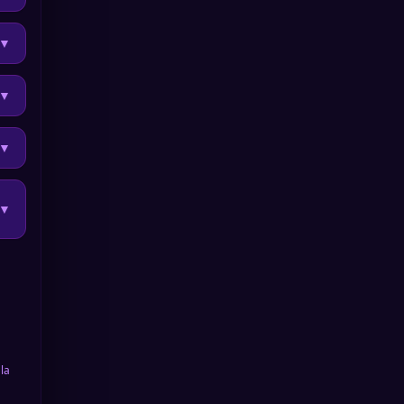
▼
▼
▼
▼
 la