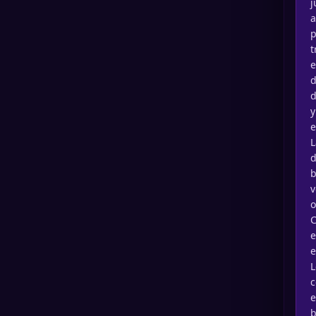
j
a
p
t
e
d
d
y
e
L
d
b
v
o
e
e
L
e
b