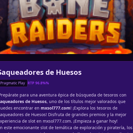
▶
Saqueadores de Huesos
Pragmatic Play
RTP 96.8%%
Prepárate para una aventura épica de búsqueda de tesoros con
aqueadores de Huesos
, uno de los títulos mejor valorados que
uedes encontrar en
mxsol777.com
! ¡Explora los tesoros de
aqueadores de Huesos! Disfruta de grandes premios y la mejor
xperiencia de slot en mxsol777.com. ¡Empieza a ganar hoy!
n este emocionante slot de temática de exploración y piratería, los