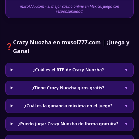
mxsol777.com - El mejor casino online en México. Juega con
responsabilidad.
Crazy Nuozha en mxsol777.com | ¡Juega y
❓
Gana!
¿Cuál es el RTP de Crazy Nuozha?
▼
¿Tiene Crazy Nuozha giros gratis?
▼
¿Cuál es la ganancia máxima en el juego?
▼
¿Puedo jugar Crazy Nuozha de forma gratuita?
▼