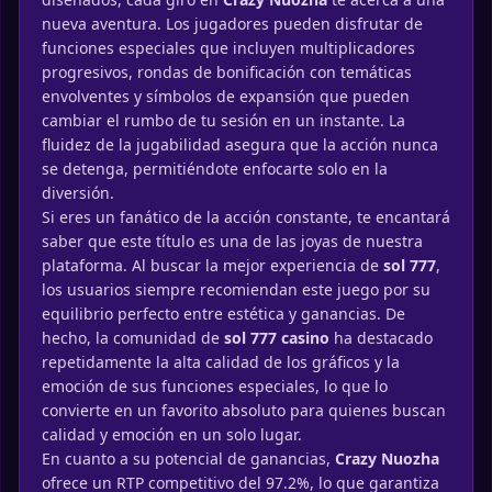
nueva aventura. Los jugadores pueden disfrutar de
funciones especiales que incluyen multiplicadores
progresivos, rondas de bonificación con temáticas
envolventes y símbolos de expansión que pueden
cambiar el rumbo de tu sesión en un instante. La
fluidez de la jugabilidad asegura que la acción nunca
se detenga, permitiéndote enfocarte solo en la
diversión.
Si eres un fanático de la acción constante, te encantará
saber que este título es una de las joyas de nuestra
plataforma. Al buscar la mejor experiencia de
sol 777
,
los usuarios siempre recomiendan este juego por su
equilibrio perfecto entre estética y ganancias. De
hecho, la comunidad de
sol 777 casino
ha destacado
repetidamente la alta calidad de los gráficos y la
emoción de sus funciones especiales, lo que lo
convierte en un favorito absoluto para quienes buscan
calidad y emoción en un solo lugar.
En cuanto a su potencial de ganancias,
Crazy Nuozha
ofrece un RTP competitivo del 97.2%, lo que garantiza