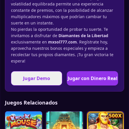
volatilidad equilibrada permite una experiencia
constante de premios, con la posibilidad de alcanzar
multiplicadores máximos que podrían cambiar tu
suerte en un instante.
No pierdas la oportunidad de probar tu suerte. Te
invitamos a disfrutar de
Diamantes de la Libertad
exclusivamente en
mxsol777.com
. Regístrate hoy,
aprovecha nuestros bonos especiales y empieza a
recolectar tus propios diamantes. ¡Tu gran victoria te
espera!
Jugar Demo
Jugar con Dinero Real
Juegos Relacionados