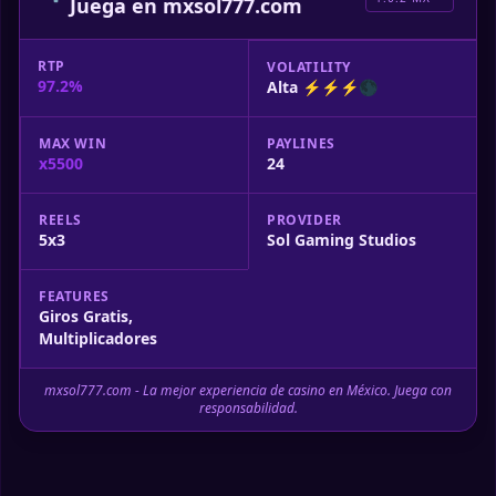
Juega en mxsol777.com
RTP
VOLATILITY
97.2%
Alta ⚡⚡⚡🌑
MAX WIN
PAYLINES
x5500
24
REELS
PROVIDER
5x3
Sol Gaming Studios
FEATURES
Giros Gratis,
Multiplicadores
mxsol777.com - La mejor experiencia de casino en México. Juega con
responsabilidad.