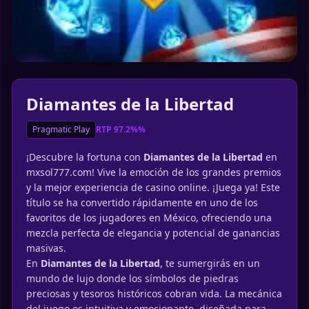
▶
Diamantes de la Libertad
Pragmatic Play
RTP 97.2%%
¡Descubre la fortuna con
Diamantes de la Libertad
en
mxsol777.com! Vive la emoción de los grandes premios
y la mejor experiencia de casino online. ¡Juega ya! Este
título se ha convertido rápidamente en uno de los
favoritos de los jugadores en México, ofreciendo una
mezcla perfecta de elegancia y potencial de ganancias
masivas.
En
Diamantes de la Libertad
, te sumergirás en un
mundo de lujo donde los símbolos de piedras
preciosas y tesoros históricos cobran vida. La mecánica
del juego es intuitiva y emocionante, diseñada para