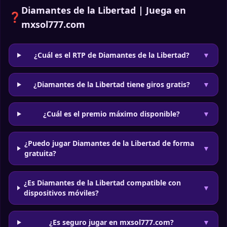
Diamantes de la Libertad | Juega en
❓
mxsol777.com
¿Cuál es el RTP de Diamantes de la Libertad?
▼
¿Diamantes de la Libertad tiene giros gratis?
▼
¿Cuál es el premio máximo disponible?
▼
¿Puedo jugar Diamantes de la Libertad de forma
▼
gratuita?
¿Es Diamantes de la Libertad compatible con
▼
dispositivos móviles?
¿Es seguro jugar en mxsol777.com?
▼